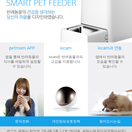
petmom APP
iocam
iocam과 연동
앱을 통해
반려동물의
iocam은
반려동물과의
앱에서
반려동물의
식사를 세밀하게 설정
할
교감
을 지원합니다.
모습
을 확인할 수
수 있습니다.
있습니다.
문의전화
개인정보보호정책
찾아오시는길
경기도 광명시 하안로 228 4동 5층 2-1호 (하안동, 광명시범공단공장형아파트)